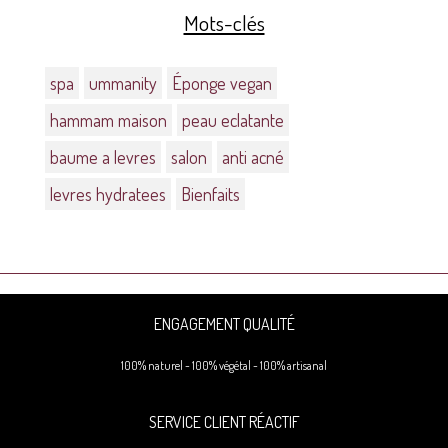
Mots-clés
spa
ummanity
Éponge vegan
hammam maison
peau eclatante
baume a levres
salon
anti acné
levres hydratees
Bienfaits
ENGAGEMENT QUALITÉ
100% naturel - 100% végétal - 100% artisanal
SERVICE CLIENT RÉACTIF