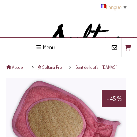
Panneau de gestion des cookies
Langue
▼
Menu
Accueil
Sultana Pro
Gant de loofah "DAMAS"
- 45 %